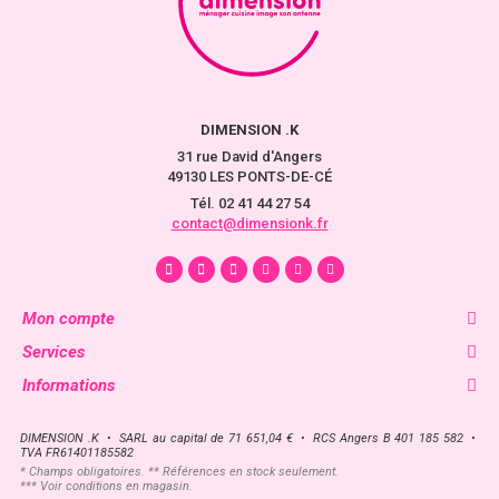
DIMENSION .K
31 rue David d'Angers
49130 LES PONTS-DE-CÉ
Tél. 02 41 44 27 54
contact@dimensionk.fr
Mon compte
Services
Informations
DIMENSION .K • SARL au capital de 71 651,04 € • RCS Angers B 401 185 582 •
TVA FR61401185582
* Champs obligatoires. ** Références en stock seulement.
*** Voir conditions en magasin.