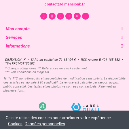
contact@dimensionk.fr
Mon compte
Services
Informations
DIMENSION .K • SARL au capital de 71 651,04 € • RCS Angers B 401 185 582 •
TVA FR61401185582
* Champs obligatoires. ** Références en stock seulement.
*** Voir conditions en magasin.
Tarifs TTC, non rétroactifs et susceptibles de modification sans prévis. La disponibilité
des articles est donnée à titre indicatif. La remise est calculée par rapport au prix
public conseillé. Les textes et les photos ne sont pas contractuels. Paiement en
plusieurs fois...
Ce site utilise des cookies pour améliorer votre expérience.
Cookies
Données personnelles